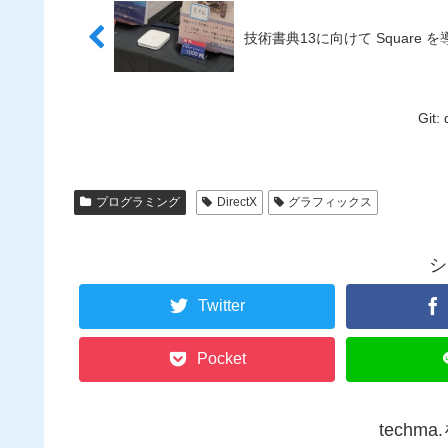
技術書典13に向けて Square 
Git:
プログラミング
DirectX
グラフィックス
シ
Twitter
Pocket
techm