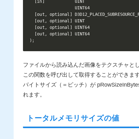
  [in]            UINT                      
                  UINT64                    
  [out, optional] D3D12_PLACED_SUBRESOURCE_F
  [out, optional] UINT                      
  [out, optional] UINT64                    
  [out, optional] UINT64                    
);
ファイルから読み込んだ画像をテクスチャと
この関数を呼び出して取得することができます。
バイトサイズ（＝ピッチ）が pRowSizeInByt
れます。
トータルメモリサイズの値