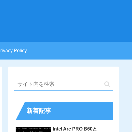
rivacy Policy
新着記事
Intel Arc PRO B60と