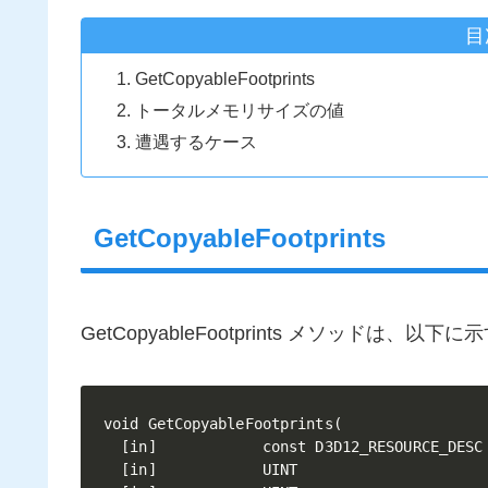
目
GetCopyableFootprints
トータルメモリサイズの値
遭遇するケース
GetCopyableFootprints
GetCopyableFootprints メソッドは、以下
void GetCopyableFootprints(

  [in]            const D3D12_RESOURCE_DESC 
  [in]            UINT                      