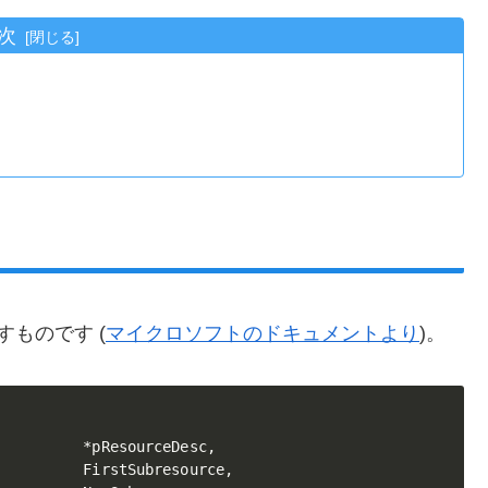
次
に示すものです (
マイクロソフトのドキュメントより
)。
         *pResourceDesc,

         FirstSubresource,
