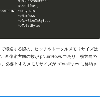
         NumSubresources,

         BaseOffset,

OOTPRINT *pLayouts,

         *pNumRows,

         *pRowSizeInBytes,

         *pTotalBytes

して転送する際の、ピッチやトータルメモリサイズは
画像縦方向の数が pNumRows であり、横方向の
es、必要とするメモリサイズが pTotalBytes に格納さ