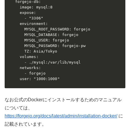
  forgejo-db:

    image: mysql:8

    expose:

      - "3306"

    environment:

      MYSQL_ROOT_PASSWORD: forgejo

      MYSQL_DATABASE: forgejo

      MYSQL_USER: forgejo

      MYSQL_PASSWORD: forgejo-pw

      TZ: Asia/Tokyo

    volumes:

      - ./mysql:/var/lib/mysql

    networks:

      - forgejo

    user: "1000:1000"
なお公式のDockerにインストールするためのマニュアル
については、
https://forgejo.org/docs/latest/admin/installation-docker/
に
記載されています。