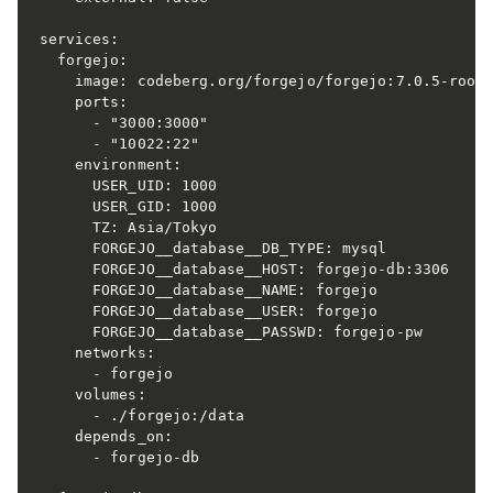
services:

  forgejo:

    image: codeberg.org/forgejo/forgejo:7.0.5-rootl
    ports:

      - "3000:3000"

      - "10022:22"

    environment:

      USER_UID: 1000

      USER_GID: 1000

      TZ: Asia/Tokyo

      FORGEJO__database__DB_TYPE: mysql

      FORGEJO__database__HOST: forgejo-db:3306

      FORGEJO__database__NAME: forgejo

      FORGEJO__database__USER: forgejo

      FORGEJO__database__PASSWD: forgejo-pw

    networks:

      - forgejo

    volumes:

      - ./forgejo:/data

    depends_on:

      - forgejo-db
